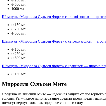
℮ 250 мл
℮ 500 мл
1000 мл
Шампунь «Мирролла Сульсен Форте» с климбазолом — против
℮ 150 мл
℮ 250 мл
℮ 500 мл
Шампунь «Мирролла Сульсен Форте» с кетоконазолом — прот
℮ 150 мл
℮ 250 мл
℮ 500 мл
Шампунь «Мирролла Сульсен Форте» с крапивой — против пе
℮ 150 мл
Мирролла Сульсен Мите
Средства из линейки Мите — надежная защита от повторного 
головы. Регулярное использование средств предупредит излиш
помогут вернуть локонам здоровое сияние и силу.