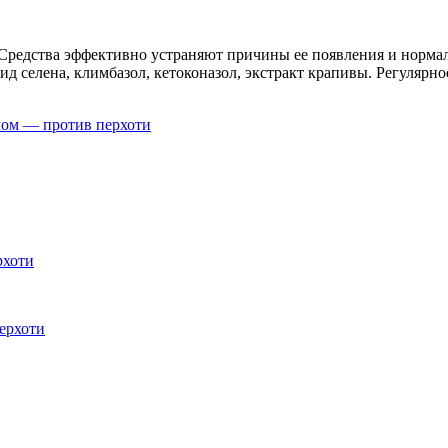
Средства эффективно устраняют причины ее появления и нормал
д селена, климбазол, кетоконазол, экстракт крапивы. Регулярн
лом — против перхоти
рхоти
ерхоти