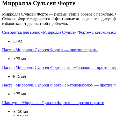
Мирролла Сульсен Форте
Мирролла Сульсен Форте — первый этап в борьбе с перхотью. 
Сульсен Форте содержатся эффективные ингредиенты: дисульфи
избавиться от деликатной проблемы.
Сыворотка для волос «Мирролла Сульсен Форте» с кетоконазо
65 мл
Паста «Мирролла Сульсен Форте» — против перхоти
℮ 75 мл
Паста «Мирролла Сульсен Форте» с климбазолом — против пе
℮ 75 мл
Паста «Мирролла Сульсен Форте» с кетоконазолом — против п
℮ 75 мл
Шампунь «Мирролла Сульсен Форте» — против перхоти
℮ 150 мл