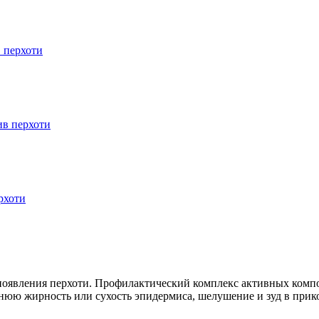
 перхоти
ив перхоти
рхоти
появления перхоти. Профилактический комплекс активных комп
нюю жирность или сухость эпидермиса, шелушение и зуд в прик